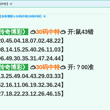
码中特】※
【传奇博彩✨30码中特30码中特】※
传奇博彩》
🥽
30码中特
🥽 开:鼠43错
0.45.04.18.07.02.48.22】
8.14.15.25.40.26.11.03】
6.49.30.35.31.47.24.44】
传奇博彩》
🥽
30码中特
🥽 开:？00准
3.25.49.04.43.29.03.33】
2.16.11.06.19.32.36.24】
7.18.22.23.12.26.46.15】