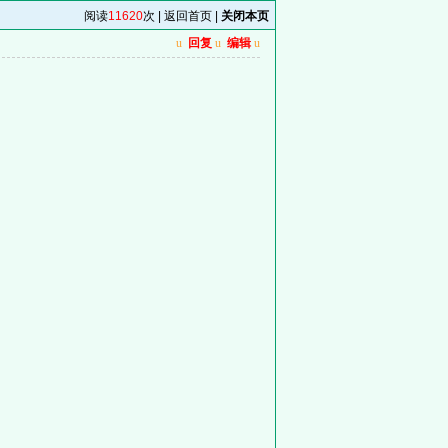
阅读
11620
次 |
返回首页
|
关闭本页
u
回复
u
编辑
u