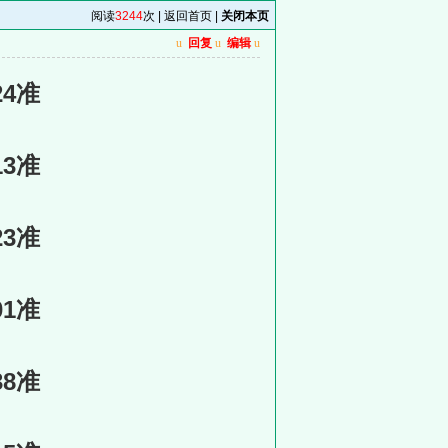
阅读
3244
次 |
返回首页
|
关闭本页
u
回复
u
编辑
u
24准
13准
23准
01准
38准