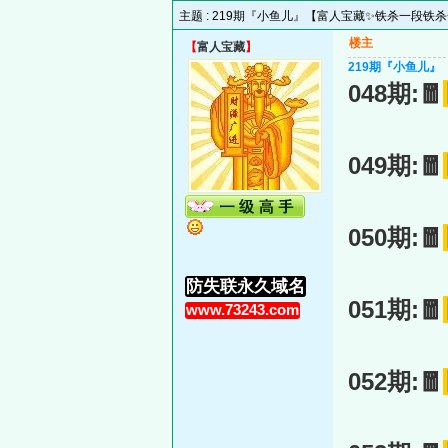
主题 :
219期『小鱼儿』【富人宝藏✨铁杀一段铁
楼主
【
富人宝藏
】
219期『小鱼儿
048期:🧧
049期:🧧
050期:🧧
防失联永久域名
051期:🧧
www.73243.com
052期:🧧