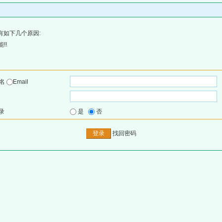
有如下几个原因:
!!
户名
Email
录
是
否
找回密码